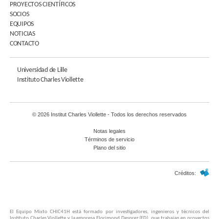
PROYECTOS CIENTÍFICOS
SOCIOS
EQUIPOS
NOTICIAS
CONTACTO
Universidad de Lille
Instituto Charles Viollette
© 2026 Institut Charles Viollette - Todos los derechos reservados
Notas legales
Términos de servicio
Plano del sitio
Créditos:
El Equipo Mixto CHIC41H está formado por investigadores, ingenieros y técnicos del
Instituto Charles Viollette y la empresa Florimond Desprez (FD), que trabajan en proyectos