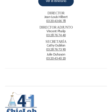
Ver el itinerario
DIRECTOR
Jean-Louis Hilbert
03 20 43 66 78
DIRECTOR ADJUNTO
Vincent Phalip
03 28 76 74‬‬‬ 40
SECRETARÍA
Cathy Oublion
03 28 76 73 90
Julie Duhayon
03 20 43 40 20