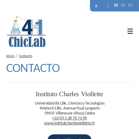
ES
FR
EN
Inicio
Contacto
CONTACTO
Instituto Charles Viollette
Universidad de Lille, Ciencias y Tecnologías
Polytech’Lille, Avenue Paul Langevin
59655 Villeneuve d’Ascq Cedex
+33 (0) 3 28 76 73 90
www.institutcharlesviollette.fr